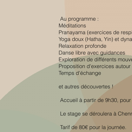
Au programme :
Méditations
Pranayama (exercices de respi
Yoga doux (Hatha, Yin) et dyn
Relaxation profonde
Danse libre avec guidances
Exploration de différents mou
Proposition d'exercices autour
Temps d'échange
et autres découvertes !
Accueil à partir de 9h30, pour
Le stage se déroulera à Chenne
Tarif de 80€ pour la journée.