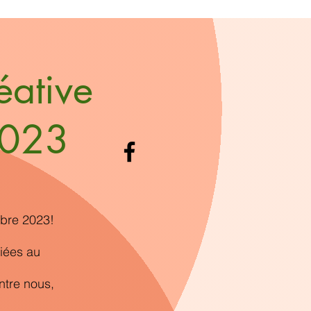
éative
2023
mbre 2023!
iées au
ntre nous,