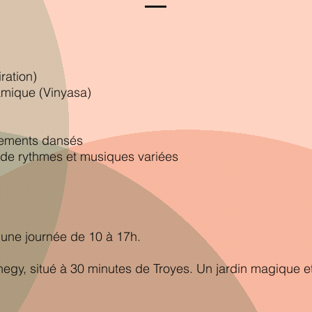
ration)
amique (Vinyasa)
vements dansés
 de rythmes et musiques variées
 une journée de 10 à 17h.
gy, situé à 30 minutes de Troyes. Un jardin magique et