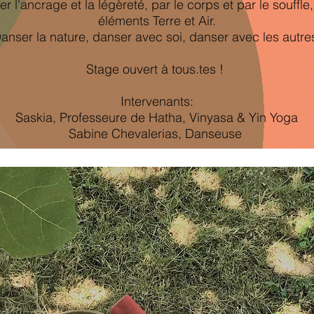
r l'ancrage et la légèreté, par le corps et par le souffle
éléments Terre et Air.
anser la nature, danser avec soi, danser avec les autre
Stage ouvert à tous.tes !
Intervenants:
Saskia, Professeure de Hatha, Vinyasa & Yin Yoga
Sabine Chevalerias, Danseuse