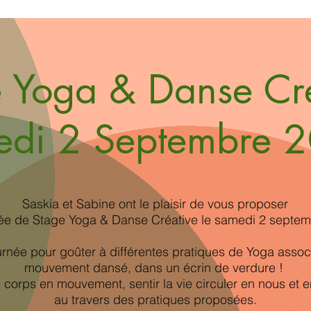
 Yoga & Danse Cr
edi 2 Septembre 
Saskia et Sabine ont le plaisir de vous proposer
ée de Stage Yoga & Danse Créative le samedi 2 septe
rnée pour goûter à différentes pratiques de Yoga assoc
mouvement dansé, dans un écrin de verdure !
n corps en mouvement, sentir la vie circuler en nous et e
au travers des pratiques proposées.