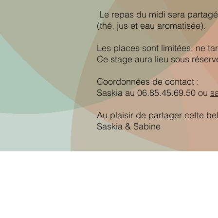
Le repas du midi sera partagé,
(thé, jus et eau aromatisée).
Les places sont limitées, ne ta
Ce stage aura lieu sous réserv
Coordonnées de contact :
Saskia au 06.85.45.69.50 ou
s
Au plaisir de partager cette be
Saskia & Sabine