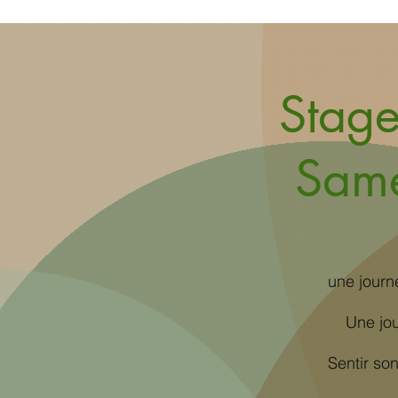
Stage
Sam
une journ
Une jou
Sentir so